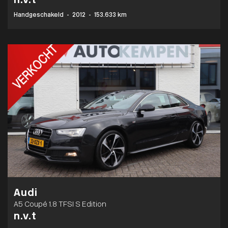
n.v.t
Handgeschakeld
-
2012
-
153.633 km
Audi
A5 Coupé 1.8 TFSI S Edition
n.v.t