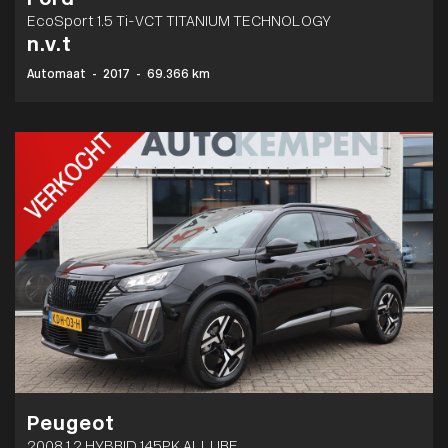
EcoSport 1.5 Ti-VCT TITANIUM TECHNOLOGY
n.v.t
Automaat
-
2017
-
69.366 km
Peugeot
2008 1.2 HYBRID 145PK ALLURE