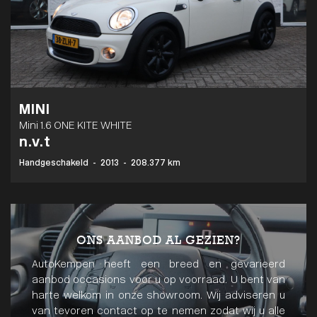
MINI
Mini 1.6 ONE KITE WHITE
n.v.t
Handgeschakeld
-
2013
-
208.377 km
ONS AANBOD AL GEZIEN?
AutoKempen heeft een breed en gevarieerd
aanbod occasions voor u op voorraad. U bent van
harte welkom in onze showroom. Wij adviseren u
van tevoren contact op te nemen zodat wij u alle