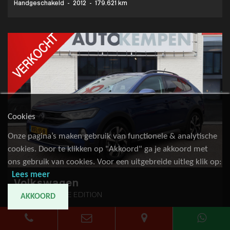
Handgeschakeld
-
2012
-
179.621 km
Cookies
Onze pagina’s maken gebruik van functionele & analytische
cookies. Door te klikken op "Akkoord" ga je akkoord met
ons gebruik van cookies. Voor een uitgebreide uitleg klik op:
Lees meer
Volkswagen
Taigo 1.0 TSI LIFE EDITION
AKKOORD
n.v.t
Handgeschakeld
-
2025
-
20.491 km