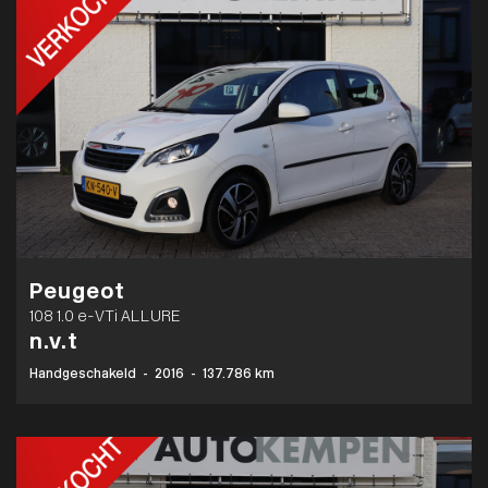
Peugeot
108 1.0 e-VTi ALLURE
n.v.t
Handgeschakeld
-
2016
-
137.786 km