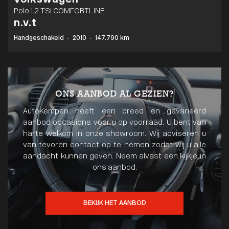
Polo 1.2 TSI COMFORTLINE
n.v.t
Handgeschakeld
-
2010
-
147.790 km
ONS AANBOD AL GEZIEN?
AutoKempen heeft een breed en gevarieerd
aanbod occasions voor u op voorraad. U bent van
harte welkom in onze showroom. Wij adviseren u
van tevoren contact op te nemen zodat wij u alle
aandacht kunnen geven. Neem alvast een kijkje in
ons aanbod.
BEKIJK HET AANBOD