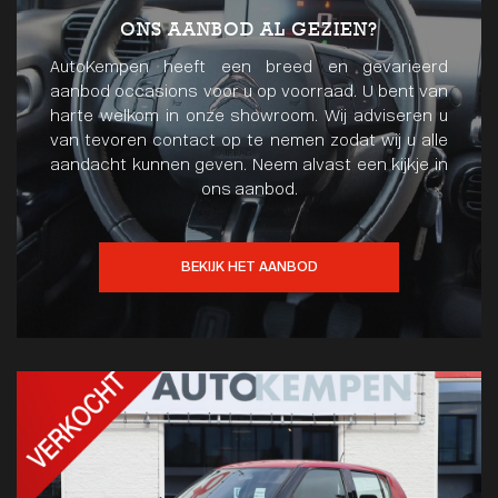
ONS AANBOD AL GEZIEN?
AutoKempen heeft een breed en gevarieerd
aanbod occasions voor u op voorraad. U bent van
harte welkom in onze showroom. Wij adviseren u
van tevoren contact op te nemen zodat wij u alle
aandacht kunnen geven. Neem alvast een kijkje in
ons aanbod.
BEKIJK HET AANBOD