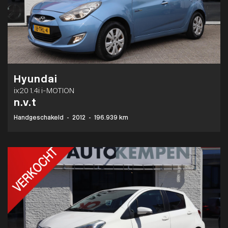
Hyundai
ix20 1.4i i-MOTION
n.v.t
Handgeschakeld
-
2012
-
196.939 km