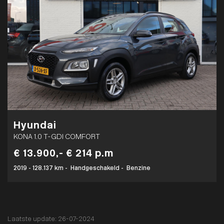
Hyundai
KONA 1.0 T-GDI COMFORT
€ 13.900,-
€ 214 p.m
2019
-
128.137 km
-
Handgeschakeld
-
Benzine
Laatste update: 26-07-2024